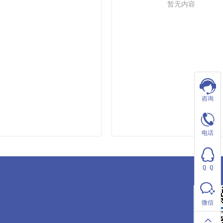
暂无内容
咨询
电
电话
话
QQ
0311-
Q Q
咨
80733197
询
微信